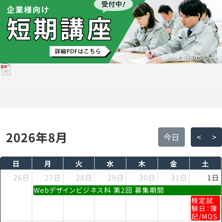
2026年8月
今日
<
>
日
月
火
水
木
金
土
26日
27日
28日
29日
30日
31日
1日
Webデザインビジネス科 第2回 募集期間
検定試
験日：簿
記/MOS