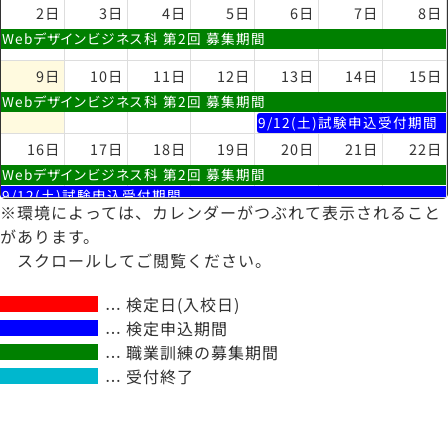
2日
3日
4日
5日
6日
7日
8日
Webデザインビジネス科 第2回 募集期間
9日
10日
11日
12日
13日
14日
15日
Webデザインビジネス科 第2回 募集期間
9/12(土)試験申込受付期間
16日
17日
18日
19日
20日
21日
22日
Webデザインビジネス科 第2回 募集期間
9/12(土)試験申込受付期間
※環境によっては、カレンダーがつぶれて表示されること
23日
24日
25日
26日
27日
28日
29日
があります。
Webデザインビジネス科 第2回 募集期
スクロールしてご閲覧ください。
間
9/12(土)試験申込受付期間
検定日(入校日)
30日
31日
1日
2日
3日
4日
5日
検定申込期間
9/12(土)試験申込受付期間
職業訓練の募集期間
受付終了