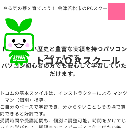
やる気の芽を育てよう！ 会津若松市のPCスクール
トコムは
長い歴史
と
豊富な実績
を持つパソコン
スクールです。
トコムＯＡスクール
パソコン
初心者の方でも安心
して学習していた
だけます。
トコムの基本スタイルは、インストラクターによる
マンツ
ーマン（個別）指導
。
ご自分のペースで学習でき、分からないこともその場で質
問できると好評です。
受講時間や受講期間も、個別に調整可能。時間をかけてじ
っくり学びたい、期限までにスピーディに仕上げたい等、