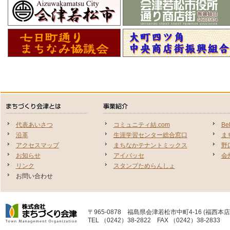
代表あいさつ
コミュニティ結.com
Be
沿革
生涯学習センター総合窓口
ま
アクセスマップ
まちなかテナントミックス
野
お知らせ
アイバッセ
会
リンク
スタンプためらんしょ
お問い合わせ
〒965-0878 福島県会津若松市中町4-16 (福西本店
TEL （0242）38-2822 FAX （0242）38-2833