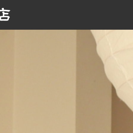
HOME
ショッピングサイト
漆器専門 合名会社関漆器店
会津ぬり一
会社概要
漆器何でも相談所
店舗情報