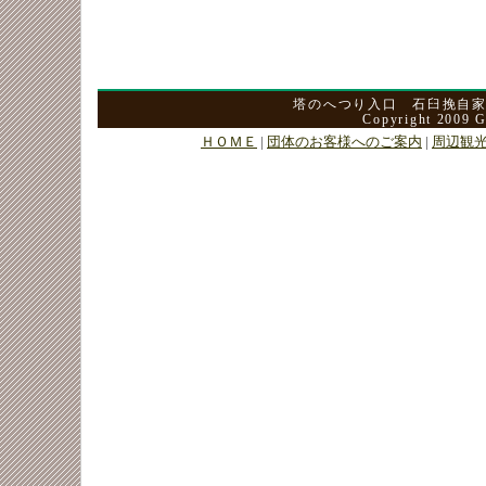
塔のへつり入口 石臼挽自
Copyright 2009 G
ＨＯＭＥ
|
団体のお客様へのご案内
|
周辺観