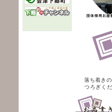
落ち着き
つろぎく